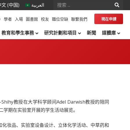
文 (中国)
العربية
戶
學者
入場
圖書館
校友
職位空缺
聯繫我們
現在申請
教育和學生事務
研究計劃和項目
新聞
媒體庫
-Shihy教授在大学科学顾问Adel Darwish教授的陪同
第二学期在实验室开展的学生活动展览。
和化妆品、实验室设备设计、立体化学活动、中草药和