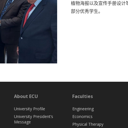
植物海报以及宣传手册设计
部分优秀学生。
About ECU
Faculties
University Profile
Engineering
University President’s
Economics
Message
Physical Therapy