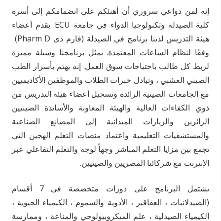
إنه لمن دواعي سروري أن أهنئكم على انضمامكم إلى أسرة
كلية الصيدلة وتكنولوجيا الدواء في جامعة ECU. يقدم أعضاء
هيئة التدريس لدينا برنامج في الصيدلة (فارم دى Pharm D)
وفقًا لنظام الساعات المعتمدة. يمثل برنامجنا وسيلة مميزة
لربط كل طالب باحتياجات سوق العمل. إنه يهتم بأسرار الطب
الصيني العشبي ، وتبادل خبرات الطلاب والموظفين الأكاديميين
مع الجامعات الصينية الرائدة وتسجيل أعضاء هيئة التدريس من
ذوي الكفاءات العالية والهيئة المعاونة والأساتذة الصينيين
الزائرين والزيارات الميدانية إلى المصانع الصناعية
والمستشفيات التعليمية واعتماد منصات التعلم الهجين التي
تجمع بين مزايا التعلم المباشر وجهاً لوجه والتعلم التفاعلي عبر
الإنترنت مع شركائنا المصريين والصينيين.
يشتمل البرنامج على دورات متخصصة في 7 أقسام
(الصيدلانيات ، العقاقير ، الأدوية والسموم ، الكيمياء الحيوية ،
الكيمياء الصيدلية ، علم الميكروبيولوجي والمناعة ، وممارسة