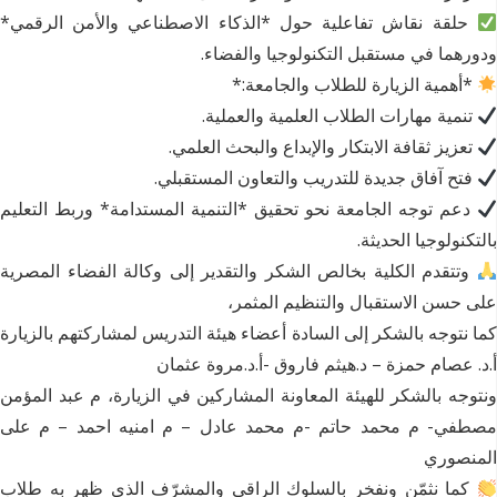
حلقة نقاش تفاعلية حول *الذكاء الاصطناعي والأمن الرقمي*
ودورهما في مستقبل التكنولوجيا والفضاء.
*أهمية الزيارة للطلاب والجامعة:*
تنمية مهارات الطلاب العلمية والعملية.
تعزيز ثقافة الابتكار والإبداع والبحث العلمي.
فتح آفاق جديدة للتدريب والتعاون المستقبلي.
دعم توجه الجامعة نحو تحقيق *التنمية المستدامة* وربط التعليم
بالتكنولوجيا الحديثة.
وتتقدم الكلية بخالص الشكر والتقدير إلى وكالة الفضاء المصرية
على حسن الاستقبال والتنظيم المثمر،
كما نتوجه بالشكر إلى السادة أعضاء هيئة التدريس لمشاركتهم بالزيارة
أ.د. عصام حمزة – د.هيثم فاروق -أ.د.مروة عثمان
ونتوجه بالشكر للهيئة المعاونة المشاركين في الزيارة، م عبد المؤمن
مصطفي- م محمد حاتم -م محمد عادل – م امنيه احمد – م على
المنصوري
كما نثمّن ونفخر بالسلوك الراقي والمشرّف الذي ظهر به طلاب