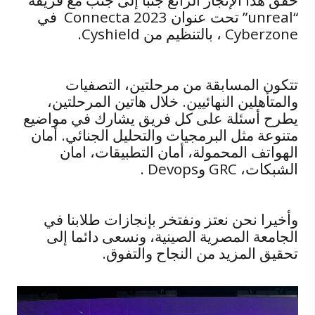
حقق هذا الإنجاز الرائع جنبا إلى جنب مع فريقه
“unreal” تحت عنوان Connecta 2023 في
Cyberzone ، بالتنظيم من Cyshield.
تتكون المسابقة من مرحلتين، التصفيات
والمتأهلين النهائيين. خلال هاتين المرحلتين،
يطرح أسئلة على كل فريق يشارك في مواضيع
متنوعة مثل البرمجيات والتحليل الجنائي. أمان
الهواتف المحمولة، أمان التطبيقات، امان
الشبكات، GRC وDevops .
وأخيرا نحن نعتز ونفتخر بإنجازات طلابنا في
الجامعة المصرية الصينية، ونسعى دائما إلى
تحقيق المزيد من النجاح والتفوق.