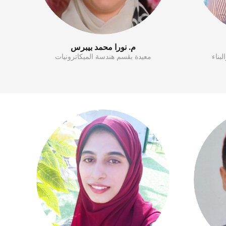
م. نورا محمد بيبرس
بناء
معيدة بقسم هندسة الميكاترونيات