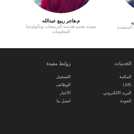
م.هاجر ربيع عبدالله
ص
معيده بقسم هندسة البرمجيات وتكنولوجيا
المتجددة
المعلومات
الخدمات
روابط مفيدة
المكتبة
التسجيل
LMS
الوظائف
البريد الالكتروني
الأخبار
الجودة
اتصل بنا