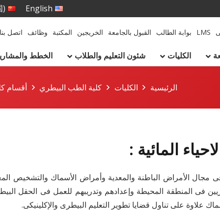
国)
English
ى
LMS
بوابة الطالب
القبول بالجامعة
الخريجين
المكتبة
وظائف
اتصل بنا
ة
الكليات
شئون التعليم والطلاب
الخطط والمشاريع 
الرئيسية
الكليات
كلية الطب البيطري
أقسام كل
ياء المائية :
 مجال الأمراض الباطنة والمعدية وأمراض الأسماك والتشخيص المعمل
يطريين فى المنطقة المحيطة وإعدادهم وتدريبهم للعمل فى الحقل البي
ك علاوة على تناول قضايا تطوير التعليم البيطرى والإكلينيكى.