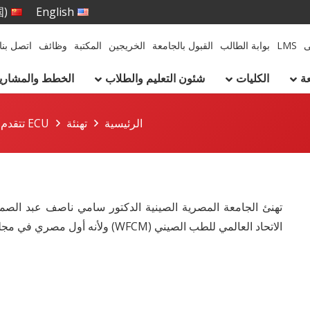
国)
English
ى
LMS
بوابة الطالب
القبول بالجامعة
الخريجين
المكتبة
وظائف
اتصل بنا
ة
الكليات
شئون التعليم والطلاب
الخطط والمشاريع 
الرئيسية
تهنئة
ECU تتقدم بخالص التهاني إلى الأستاذ الدكتور سامي ناصف عبد الصمد
تهنئ الجامعة المصرية الصينية الدكتور سامي ناصف عبد الصمد
الاتحاد العالمي للطب الصيني (WFCM) ولأنه أول مصري في مجلس هذا الاتحاد. حيث احتل المرتبة الرابعة في المجلس.