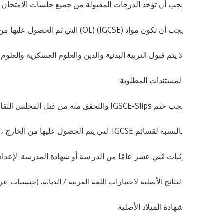
يجب أن تؤخذ الدرجات المقبولة من جميع جلسات الامتحان التي تمت دراس
يجب أن تكون مواد (IGCSE) (OL) التي تم الحصول عليها من الدول العربية من (النظام التوسعى) وليس (الأساسي).
لا يتم قبول التربية البدنية والدين والعلوم العسكرية والعلوم
المستندات المطلوبة:
يجب ختم IGSCE-Slips والتحقق منه من قبل المجلس الثقافي البريطاني ومصدقة من وزارة الخارجية في القاهرة بالإضافة إلى ختم الإدارة العامة للامتحانات
بالنسبة لقسائم IGCSE التي يتم الحصول عليها من الخارج ، يجب أن تكون مختومة من المجلس الثقافي البريطاني ووزارة الخارجية والسفارة المصرية في بلد الشهادة.
إثبات اثني عشر عامًا من الدراسة أو شهادة المدرسة الإعدا
النتائج الأصلية لاختبارات اللغة العربية / الديانة. (جنسيات عر
شهادة الميلاد الأصلية