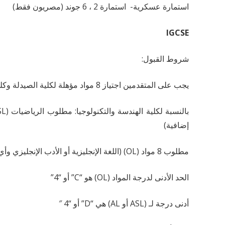
استمارة عسكرية- استمارة 2 ، 6 جوند (مصريون فقط)
IGCSE
شروط القبول:
يجب على المتقدمين اجتياز 8 مواد مؤهلة لكلية الصيدلة وكلية العلاج الطبيعي (اللغة الإنجليزية أو الأدب الإنجليزي والرياضيات والكيمياء والبيولوجيا والفيزياء وأي ثلاثة مواد إضافية)
إضافية)
مطلوب 8 مواد (OL) (اللغة الإنجليزية أو الأدب الإنجليزي وأي 7 مواد إضافية) لكلية الاقتصاد والتجارة الدولية
الحد الأدنى لدرجة المواد (OL) هو “C” أو “4”
أدنى درجة لـ (ASL أو AL) هي “D” أو “4 ″