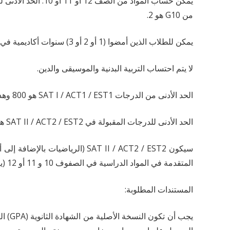
من G10 هو 2.
يمكن للطلاب الذين أمضوا (1 أو 2 أو 3) سنوات أكاديمية في نظام الدبلومة الأمريكية التقدم إلى الجامعة بشرط استيفاء جميع المتطلبات اللازمة للانضمام إلى الكلية المستهدفة.
لا يتم احتساب التربية البدنية والموسيقى والدين.
الحد الأدنى من الدرجات SAT I / ACT1 / EST1 هو 800 وهذه الدرجة تعتبر درجة نجاح ولا تضمن القبول.
الحد الأدنى للدرجات المقبولة في SAT II / ACT2 / EST2 هو 900 على الرغم من أنها اختيارية ولكن يوصى بها بشدة للطالب لأنها تمنح مكافأة إضافية للنسبة الإجمالية للطالب.
سيكون SAT II / ACT2 / EST2 (ا
المتقدمة في المواد الدراسية في الصفوف 10 و 11 أو 12 (يرجى ملاحظة أن اللغات مثل الفرنسية وموضوعات مثل التاريخ غير مقبولة في SAT II)
المستندات المطلوبة:
يجب 