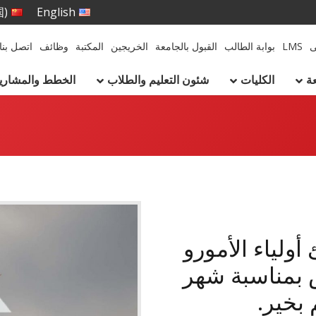
国)
English
ى
LMS
بوابة الطالب
القبول بالجامعة
الخريجين
المكتبة
وظائف
اتصل بنا
ة
الكليات
شئون التعليم والطلاب
الخطط والمشاريع 
أولياء الأمورو
س بمناسبة شهر
بخير.