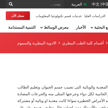
中文 (中
العربية
الدراسات العليا
خدمات قسم تكنولوجيا المعلومات
سجل الآن
البحثية
الأخبار
معرض الوسائط
التنمية المستدامة
أقسام كلية الطب البيطري
الادوية البيطرية والسموم
معدية والوبائية التى تصيب جسم الحيوان وتعليم الطالب
الجانبية لكل دواء وجرعتها المثلى منه والجرعات المضادة
د الأمراض الخطيره سواءا كانت معدية او وبائية أو مشتركة
والدواجن والأسماك دون احداث خلل وظيفى حيوى يؤثر على