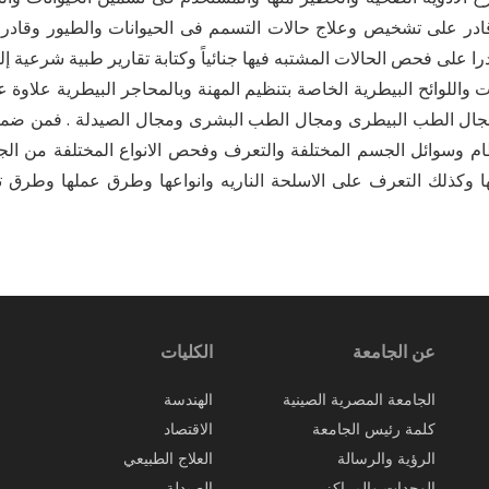
در على تشخيص وعلاج حالات التسمم فى الحيوانات والطيور وقادر 
را على فحص الحالات المشتبه فيها جنائياً وكتابة تقارير طبية شرعية إلى
ات واللوائح البيطرية الخاصة بتنظيم المهنة وبالمحاجر البيطرية عل
ل الطب البيطرى ومجال الطب البشرى ومجال الصيدلة . فمن ضمن مقر
عظام وسوائل الجسم المختلفة والتعرف وفحص الانواع المختلفة من الج
ها وكذلك التعرف على الاسلحة الناريه وانواعها وطرق عملها وطرق 
عن الجامعة
الكليات
الجامعة المصرية الصينية
الهندسة
كلمة رئيس الجامعة
الاقتصاد
الرؤية والرسالة
العلاج الطبيعي
الوحدات والمراكز
الصيدلة