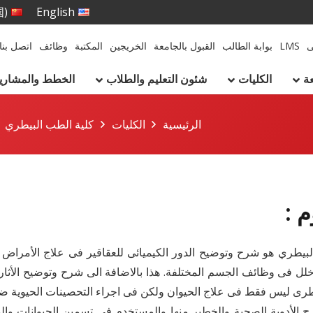
国)
English
ى
LMS
بوابة الطالب
القبول بالجامعة
الخريجين
المكتبة
وظائف
اتصل بنا
ة
الكليات
شئون التعليم والطلاب
الخطط والمشاريع 
الرئيسية
الكليات
كلية الطب البيطري
 :
طري هو شرح وتوضيح الدور الكيميائى للعقاقير فى علاج الأمراض ال
خلل فى وظائف الجسم المختلفة. هذا بالاضافة الى شرح وتوضيح الأثار 
البيطرى ليس فقط فى علاج الحيوان ولكن فى اجراء التحصينات الحيوية ض
رح الأدوية الصحية والخطير منها والمستخدم فى تسمين الحيوانات 